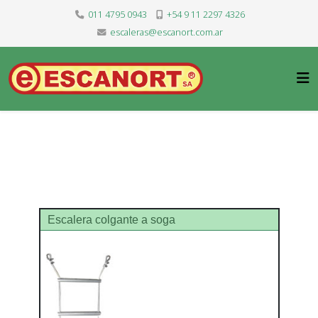
011 4795 0943
+54 9 11 2297 4326
escaleras@escanort.com.ar
Escalera colgante a soga