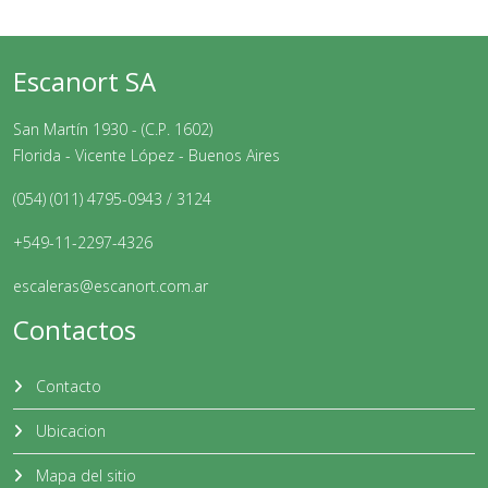
Escanort SA
San Martín 1930 - (C.P. 1602)
Florida - Vicente López - Buenos Aires
(054) (011) 4795-0943 / 3124
+549-11-2297-4326
escaleras@escanort.com.ar
Contactos
Contacto
Ubicacion
Mapa del sitio