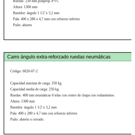
Ruedas:
250 mm poliprop./PVC
Altura:
1300 mm
Bastidor:
ángulo 1 1/2´x 3,2 mm
Pala:
400 x 280 x 4,7 mm con refuerzo inferior.
Puño:
abierto
Carro ángulo extra-reforzado ruedas neumáticas
C
ódigo:
6020-07-2
Capacidad maxima de carga:
350 kg
Capacidad media de carga:
250 kg
Ruedas:
400 mm neumáticas 6 telas con centro de chapa con rodamientos.
Altura:
1300 mm
Bastidor:
ángulo 1 1/2´x 3,2 mm
Pala:
400 x 280 x 4,7 mm con refuerzo inferior.
Puño:
abierto
o cerrado.