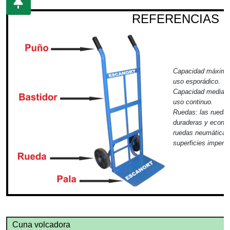
REFERENCIAS
Capacidad máxima 
uso esporádico.
Capacidad media d
uso continuo.
Ruedas:
las ruedas
duraderas y econó
ruedas neumáticas 
superficies imperfe
Cuna volcadora