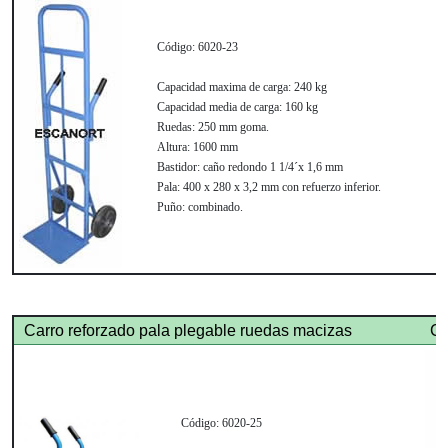
Código:
6020-23
Capacidad maxima de carga:
240 kg
Capacidad media de carga:
160 kg
Ruedas:
250 mm goma.
Altura:
1600 mm
Bastidor:
caño redondo 1 1/4´x 1,6 mm
Pala:
400 x 280 x 3,2 mm con refuerzo inferior.
Puño:
combinado.
Carro reforzado pala plegable ruedas macizas
Ca
Código:
6020-25