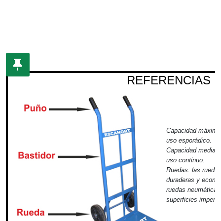
REFERENCIAS
Capacidad máxima 
uso esporádico.
Capacidad media d
uso continuo.
Ruedas:
las ruedas
duraderas y econó
ruedas neumáticas 
superficies imperfe