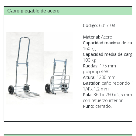
Carro plegable de acero
Código:
6017-08
Material:
Acero
Capacidad maxima de carg
160 kg
Capacidad media de carga:
100 kg
Ruedas:
175 mm
poliprop./PVC
Altura:
1200 mm
Bastidor:
caño redondo 1
1/4´x 1,2 mm
Pala:
360 x 260 x 2,5 mm
con refuerzo inferior.
Puño:
cerrado.