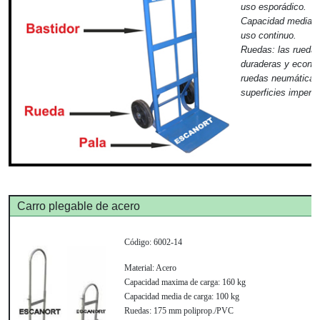
uso esporádico.
Capacidad media d
uso continuo.
Ruedas:
las ruedas
duraderas y econó
ruedas neumáticas 
superficies imperfe
Carro plegable de acero
Código:
6002-14
Material:
Acero
Capacidad maxima de carga:
160 kg
Capacidad media de carga:
100 kg
Ruedas:
175 mm poliprop./PVC