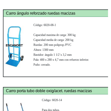
Carro ángulo reforzado ruedas macizas
Código:
6020-08-1
Capacidad maxima de carga:
300 kg
Capacidad media de carga:
200 kg
Ruedas:
200 mm poliprop./PVC
Altura:
1300 mm
Bastidor:
ángulo 1 1/2´x 3,2 mm
Pala:
400 x 280 x 4,7 mm con refuerzo inferior.
Puño:
cerrado.
Carro porta tubo doble oxig/acet. ruedas macizas
Código:
6020-14
Para dos tubos.