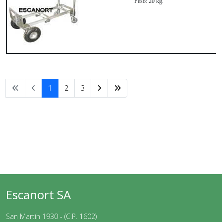
Peso:
20 kg.
1
2
3
Escanort SA
San Martín 1930 - (C.P. 1602)