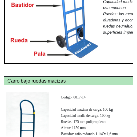
Capacidad media d
uso continuo.
Ruedas:
las ruedas
duraderas y econó
ruedas neumáticas 
superficies imperfe
Carro bajo ruedas macizas
Código:
6017-14
Capacidad maxima de carga:
160 kg
Capacidad media de carga:
100 kg
Ruedas:
175 mm polipropileno
Altura:
1150 mm
Bastidor:
caño redondo 1 1/4´x 1,6 mm