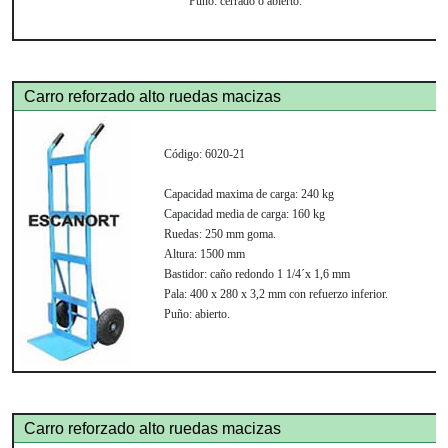
Puño:
cerrado o abierto.
Carro reforzado alto ruedas macizas
C
ódigo:
6020-21
Capacidad maxima de carga:
240 kg
Capacidad media de carga:
160 kg
Ruedas:
250 mm goma.
Altura:
1500 mm
Bastidor:
caño redondo 1 1/4´x 1,6 mm
Pala:
400 x 280 x 3,2 mm con refuerzo inferior.
Puño:
abierto.
Carro reforzado alto ruedas macizas