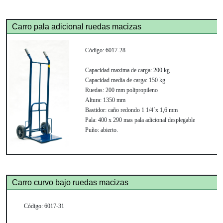
Carro pala adicional ruedas macizas
Código:
6017-28
Capacidad maxima de carga:
200 kg
Capacidad media de carga:
150 kg
Ruedas:
200 mm polipropileno
Altura:
1350 mm
Bastidor:
caño redondo 1 1/4´x 1,6 mm
Pala:
400 x 290 mas pala adicional desplegable
Puño:
abierto.
Carro curvo bajo ruedas macizas
Código:
6017-31