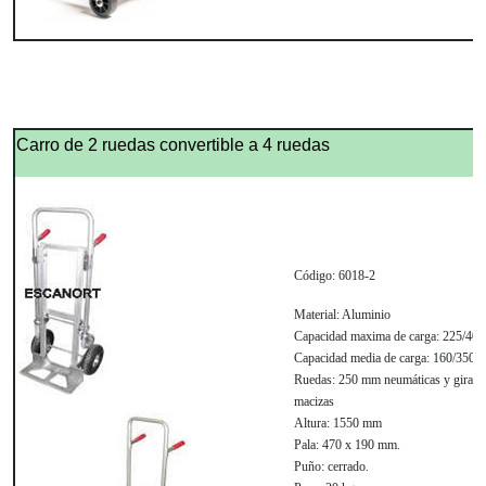
Carro de 2 ruedas convertible a 4 ruedas
Código:
6018-2
Material:
Aluminio
Capacidad maxima de carga:
225/400 
Capacidad media de carga:
160/350 kg
Ruedas:
250 mm neumáticas y girato
macizas
Altura:
1550 mm
Pala:
470 x 190 mm.
Puño:
cerrado.