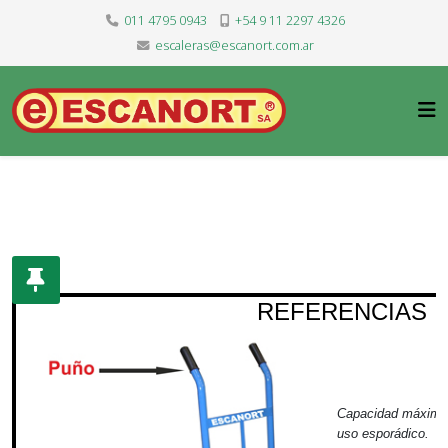
011 4795 0943
+54 9 11 2297 4326
escaleras@escanort.com.ar
REFERENCIAS
Capacidad máxima 
uso esporádico.