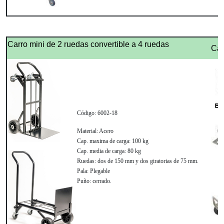
Carro mini de 2 ruedas convertible a 4 ruedas
Car
Código:
6002-18
Material:
Acero
Cap. maxima de carga:
100 kg
Cap. media de carga:
80 kg
Ruedas:
dos de 150 mm y dos giratorias de 75 mm.
Pala:
Plegable
Puño:
cerrado.