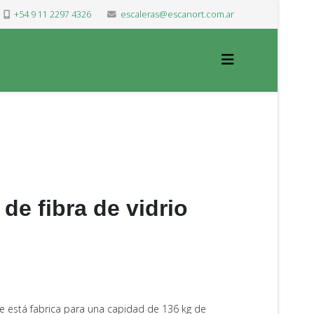
+54 9 11 2297 4326
escaleras@escanort.com.ar
de fibra de vidrio
e está fabrica para una capidad de 136 kg de