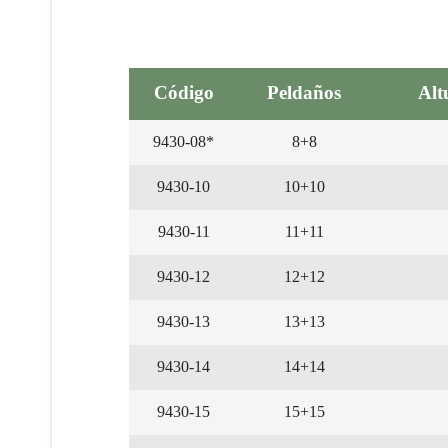
Código
Peldaños
Alt
9430-08*
8+8
9430-10
10+10
9430-11
11+11
9430-12
12+12
9430-13
13+13
9430-14
14+14
9430-15
15+15