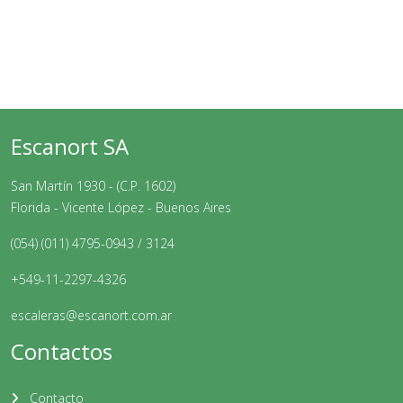
Escanort SA
San Martín 1930 - (C.P. 1602)
Florida - Vicente López - Buenos Aires
(054) (011) 4795-0943 / 3124
+549-11-2297-4326
escaleras@escanort.com.ar
Contactos
Contacto