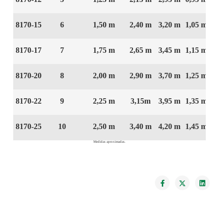
8170-15
6
1,50 m
2,40 m
3,20 m
1,05 m
0
8170-17
7
1,75 m
2,65 m
3,45 m
1,15 m
1
8170-20
8
2,00 m
2,90 m
3,70 m
1,25 m
1
8170-22
9
2,25 m
3,15m
3,95 m
1,35 m
1
8170-25
10
2,50 m
3,40 m
4,20 m
1,45 m
1
Medidas aproximadas.