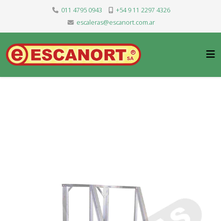
011 4795 0943
+54 9 11 2297 4326
escaleras@escanort.com.ar