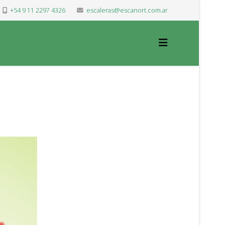
+54 9 11 2297 4326
escaleras@escanort.com.ar